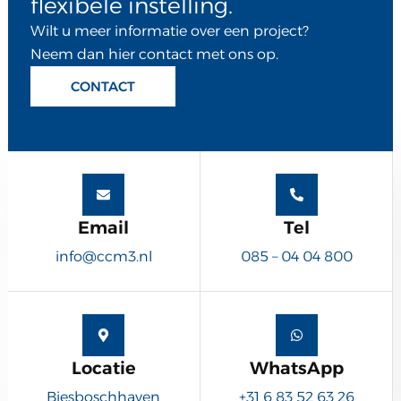
flexibele instelling.
Wilt u meer informatie over een project?
Neem dan hier contact met ons op.
CONTACT
Email
Tel
info@ccm3.nl
085 – 04 04 800
Locatie
WhatsApp
Biesboschhaven
+31 6 83 52 63 26