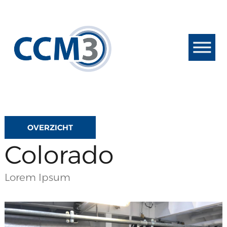
Ga
naar
de
inhoud
OVERZICHT
Colorado
Lorem Ipsum