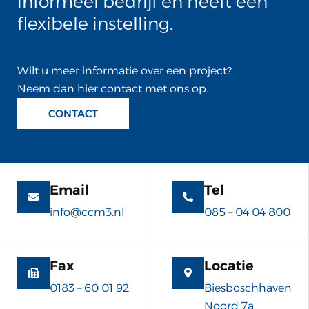
informeel bedrijf en heeft een
flexibele instelling.
Wilt u meer informatie over een project?
Neem dan hier contact met ons op.
CONTACT
Email
Tel
info@ccm3.nl
085 – 04 04 800
Fax
Locatie
0183 – 60 01 92
Biesboschhaven
Noord 7a