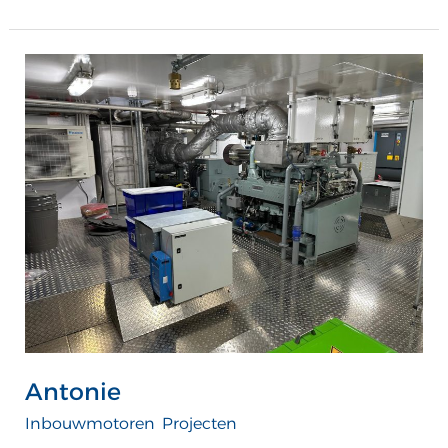
Antonie
Antonie
Inbouwmotoren
,
Projecten
/
ATTComputer