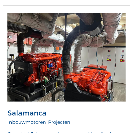
Salamanca
Salamanca
Inbouwmotoren
,
Projecten
/
ATTComputer